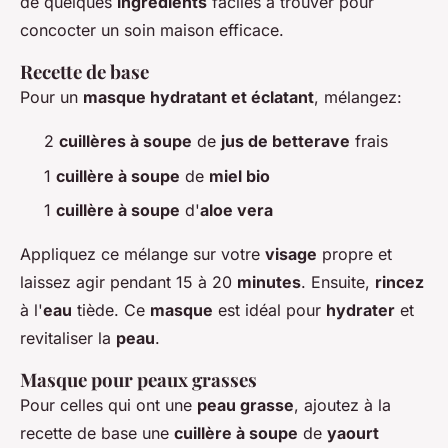
de quelques
ingrédients
faciles à trouver pour
concocter un soin maison efficace.
Recette de base
Pour un
masque hydratant et éclatant
, mélangez:
2
cuillères à soupe
de
jus de betterave
frais
1
cuillère à soupe
de
miel bio
1
cuillère à soupe
d'
aloe vera
Appliquez ce mélange sur votre
visage
propre et
laissez agir pendant 15 à 20
minutes
. Ensuite,
rincez
à l'
eau
tiède. Ce
masque
est idéal pour
hydrater
et
revitaliser la
peau
.
Masque pour peaux grasses
Pour celles qui ont une
peau grasse
, ajoutez à la
recette de base une
cuillère à soupe
de
yaourt