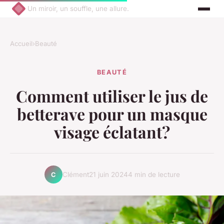
Un miroir, un souffle, une allure.
Accueil
›
Beauté
BEAUTÉ
Comment utiliser le jus de
betterave pour un masque
visage éclatant?
Clément
21 juin 2024
4 min de lecture
C