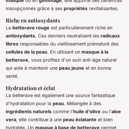
masque
ou en
gommage
, elle apporte des bénéfices
insoupçonnés grâce à ses
propriétés
revitalisantes.
Riche en antioxydants
La
betterave rouge
est particulièrement riche en
antioxydants
. Ces derniers neutralisent les
radicaux
libres
responsables du vieillissement prématuré des
cellules de la peau
. En utilisant un
masque à la
betterave
, vous profitez d'un soin anti-âge naturel
qui aide à maintenir une
peau jeune
et en bonne
santé.
Hydratation et éclat
La betterave est également une source fantastique
d'hydratation pour la
peau
. Mélangée à des
ingrédients naturels
comme l'
huile d'olive
ou l'
aloe
vera
, elle contribue à une
peau éclatante
et bien
hydratée. Un
masque à base de betterave
permet