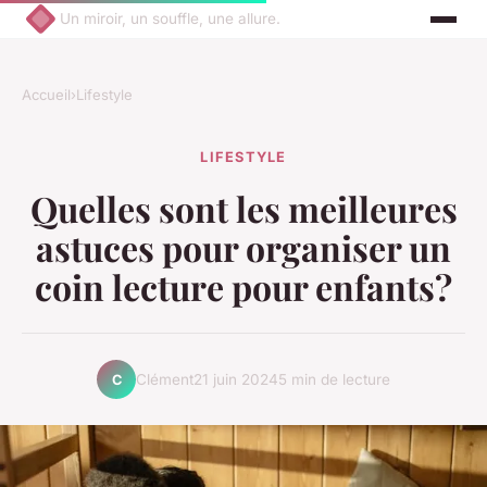
Un miroir, un souffle, une allure.
Accueil
›
Lifestyle
LIFESTYLE
Quelles sont les meilleures
astuces pour organiser un
coin lecture pour enfants?
Clément
21 juin 2024
5 min de lecture
C