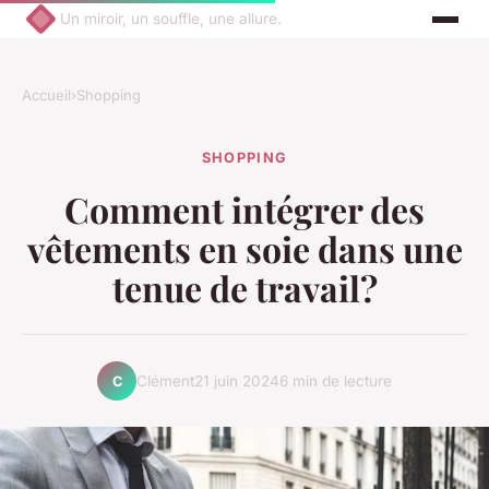
Un miroir, un souffle, une allure.
Accueil
›
Shopping
SHOPPING
Comment intégrer des
vêtements en soie dans une
tenue de travail?
Clément
21 juin 2024
6 min de lecture
C