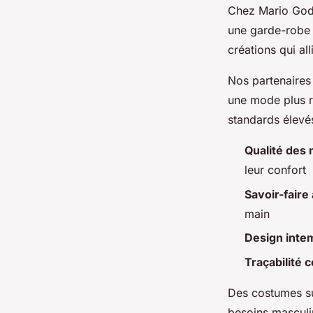
Chez Mario Gode
une garde-robe 
créations qui all
Nos partenaires 
une mode plus 
standards élevés
Qualité des 
leur confort
Savoir-faire 
main
Design inte
Traçabilité 
Des costumes su
besoins masculi