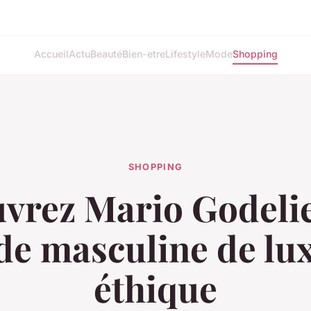
Accueil
Actu
Beauté
Bien-etre
Lifestyle
Mode
Shopping
SHOPPING
vrez Mario Godeliev
e masculine de lux
éthique