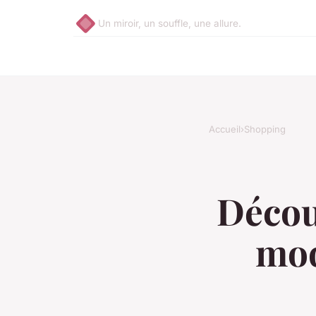
Un miroir, un souffle, une allure.
Accueil
›
Shopping
Décou
mod