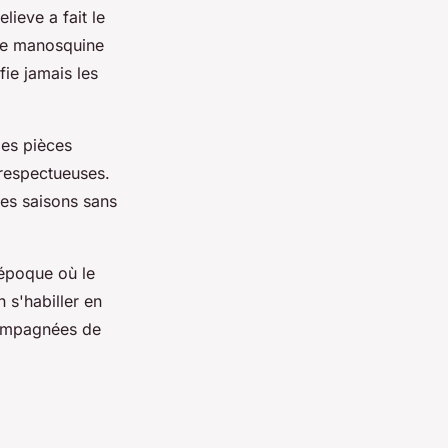
ieve a fait le
ue manosquine
fie jamais les
es pièces
respectueuses.
les saisons sans
l'époque où le
 s'habiller en
compagnées de