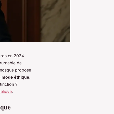
euros en 2024
ournable de
anosque propose
t
mode éthique
.
tinction ?
delieve
.
ique