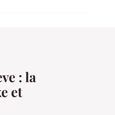
e : la
e et