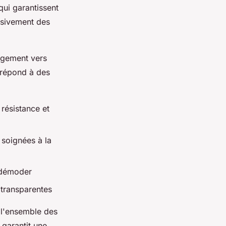
ui garantissent
usivement des
gagement vers
 répond à des
 résistance et
 soignées à la
e démoder
 transparentes
 l'ensemble des
 garantit une