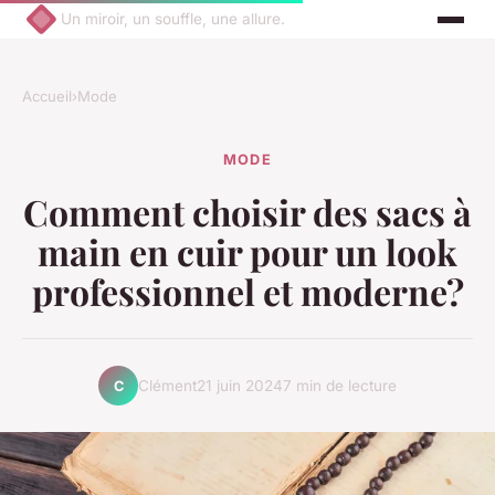
Un miroir, un souffle, une allure.
Accueil
›
Mode
MODE
Comment choisir des sacs à
main en cuir pour un look
professionnel et moderne?
Clément
21 juin 2024
7 min de lecture
C