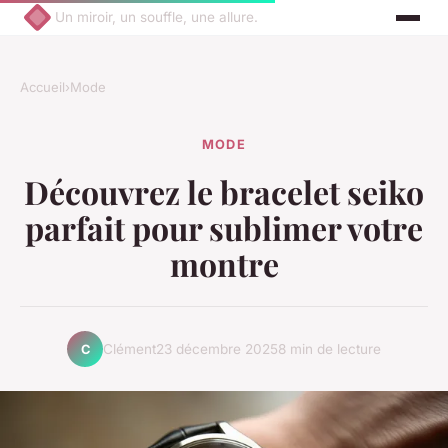
Un miroir, un souffle, une allure.
Accueil
›
Mode
MODE
Découvrez le bracelet seiko
parfait pour sublimer votre
montre
Clément
23 décembre 2025
8 min de lecture
C