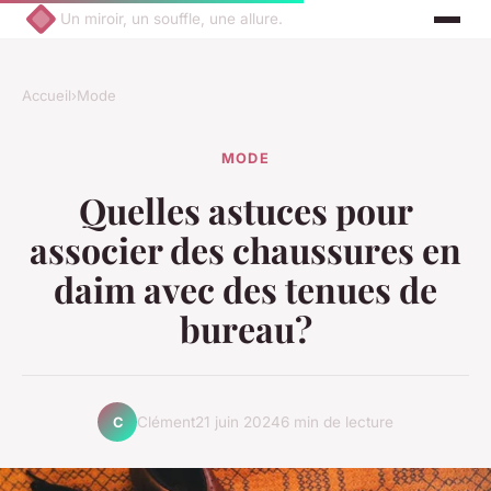
Un miroir, un souffle, une allure.
Accueil
›
Mode
MODE
Quelles astuces pour
associer des chaussures en
daim avec des tenues de
bureau?
Clément
21 juin 2024
6 min de lecture
C